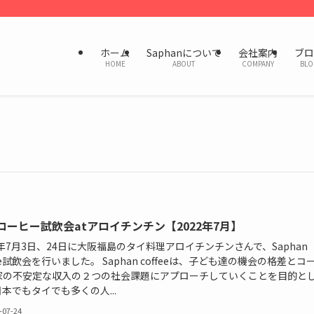
ホーム
Saphanについて
会社案内
ブロ
HOME
ABOUT
COMPANY
BLO
コーヒー試飲会atアロイチンチン【2022年7月】
2年7月3日、24日に大阪福島のタイ料理アロイチンチンさんで、Saphan
fee試飲会を行いました。 Saphan coffeeは、子ども達の機会の格差とコ
家の不安定な収入の２つの社会課題にアプローチしていくことを目的と
本でもタイでも多くの人...
-07-24