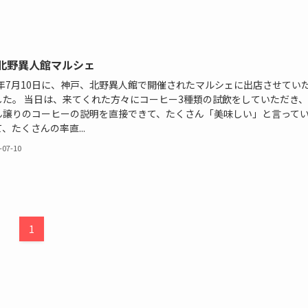
北野異人館マルシェ
22年7月10日に、神戸、北野異人館で開催されたマルシェに出店させてい
した。 当日は、来てくれた方々にコーヒー3種類の試飲をしていただき
ん譲りのコーヒーの説明を直接できて、たくさん「美味しい」と言って
、たくさんの率直...
-07-10
1