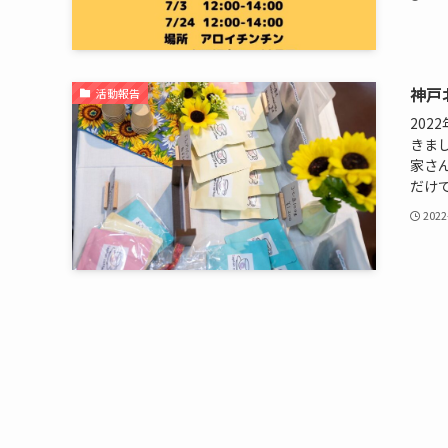
神戸
活動報告
20
きま
家さ
だけて
2022