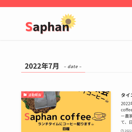
2022年7月
– date –
タイ
活動報告
202
cof
ー農
て、日
2022