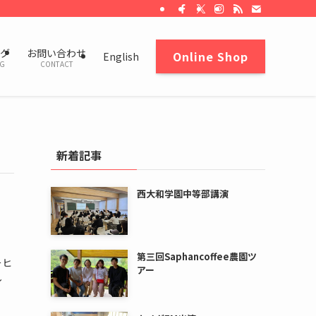
グ
お問い合わせ
Online Shop
English
G
CONTACT
新着記事
西大和学園中等部講演
第三回Saphancoffee農園ツ
ーヒ
アー
し