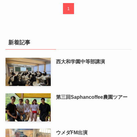
1
新着記事
西大和学園中等部講演
第三回Saphancoffee農園ツアー
ウメダFM出演